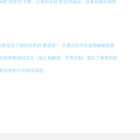
摸”演变为“手势、注视和语音”的自然融合，设备则成为感知
创新提供了感知世界的“新器官”，又通过软件开放策略赋能整
不在的智能感知交互（如人脸解锁、手势控制）奠定了重要的技
、更自然的方向持续演进。