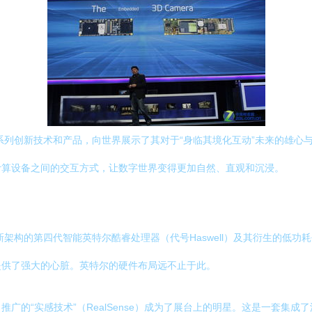
一系列创新技术和产品，向世界展示了其对于“身临其境化互动”未来的雄
计算设备之间的交互方式，让数字世界变得更加自然、直观和沉浸。
新架构的第四代智能英特尔酷睿处理器（代号Haswell）及其衍生的低
提供了强大的心脏。英特尔的硬件布局远不止于此。
广的“实感技术”（RealSense）成为了展台上的明星。这是一套集成