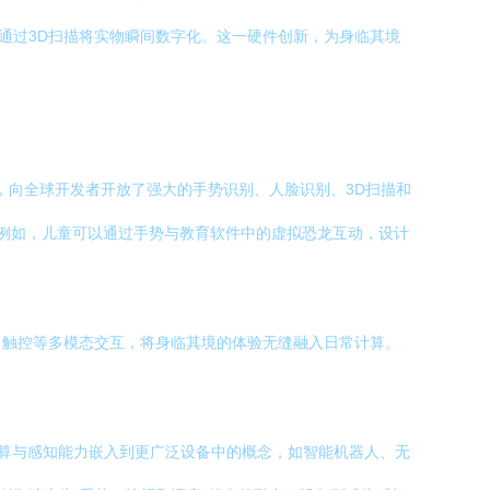
通过3D扫描将实物瞬间数字化。这一硬件创新，为身临其境
），向全球开发者开放了强大的手势识别、人脸识别、3D扫描和
。例如，儿童可以通过手势与教育软件中的虚拟恐龙互动，设计
、触控等多模态交互，将身临其境的体验无缝融入日常计算。
计算与感知能力嵌入到更广泛设备中的概念，如智能机器人、无